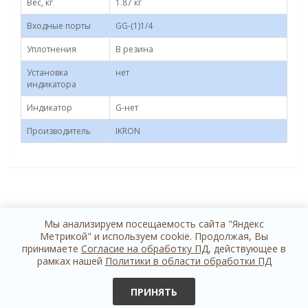
Вес, кг
1.87 кг
Входные порты
GG-(1)1/4
Уплотнения
B резина
Установка
нет
индикатора
Индикатор
G-нет
Производитель
IKRON
Мы анализируем посещаемость сайта "Яндекс
Метрикой" и используем cookie. Продолжая, Вы
принимаете
Согласие на обработку ПД
, действующее в
рамках нашей
Политики в области обработки ПД
+7 812 614 44 24
обратная связь
ПРИНЯТЬ