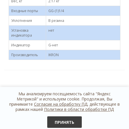
Вес, кг
2.17 кг
Входные порты
GG-(1)1/4
Уплотнения
B резина
Установка
нет
индикатора
Индикатор
G-нет
Производитель
IKRON
Мы анализируем посещаемость сайта "Яндекс
Метрикой" и используем cookie. Продолжая, Вы
принимаете
Согласие на обработку ПД
, действующее в
рамках нашей
Политики в области обработки ПД
+7 812 614 44 24
обратная связь
ПРИНЯТЬ