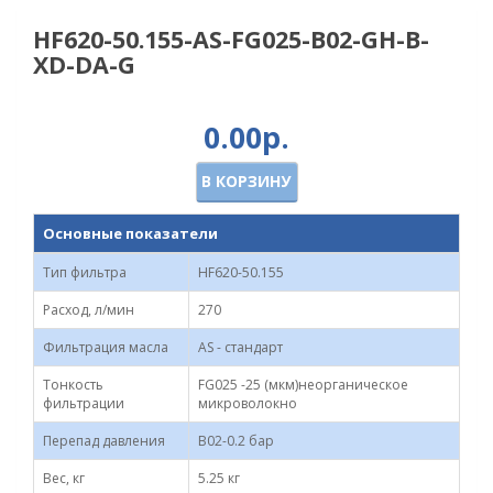
HF620-50.155-AS-FG025-B02-GH-B-
XD-DA-G
0.00р.
В КОРЗИНУ
Основные показатели
Тип фильтра
HF620-50.155
Расход, л/мин
270
Фильтрация масла
AS - стандарт
Тонкость
FG025 -25 (мкм)неорганическое
фильтрации
микроволокно
Перепад давления
B02-0.2 бар
Вес, кг
5.25 кг