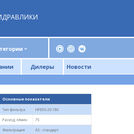
ИДРАВЛИКИ
ании
Дилеры
Новости
Прессы, трубогибы, шприцы, ручные насосы
Напорные фильтры и фильтроэлементы
Сливные фильтры и фильтроэлементы
Основные показатели
Тип фильтра
HF650-20.180
Расход, л/мин
75
Фильтрация
AS - стандарт