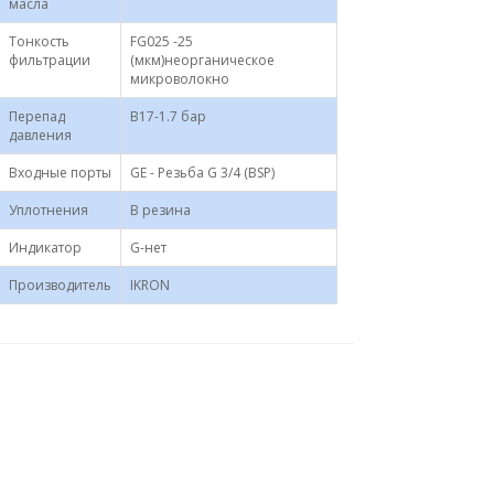
масла
Тонкость
FG025 -25
фильтрации
(мкм)неорганическое
микроволокно
Перепад
B17-1.7 бар
давления
Входные порты
GE - Резьба G 3/4 (BSP)
Уплотнения
B резина
Индикатор
G-нет
Производитель
IKRON