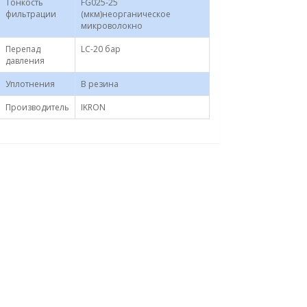
Тонкость
FG025-25
фильтрации
(мкм)неорганическое
микроволокно
Перепад
LC-20 бар
давления
Уплотнения
B резина
Производитель
IKRON