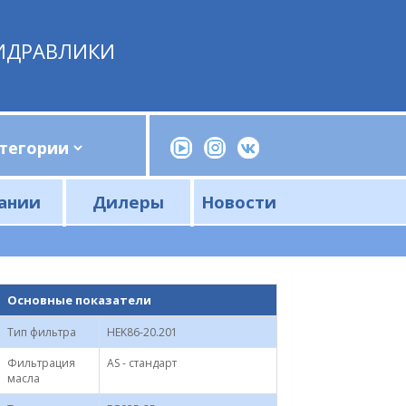
ИДРАВЛИКИ
ании
Дилеры
Новости
Прессы, трубогибы, шприцы, ручные насосы
Напорные фильтры и фильтроэлементы
Сливные фильтры и фильтроэлементы
Основные показатели
Тип фильтра
HEK86-20.201
Фильтрация
AS - стандарт
масла