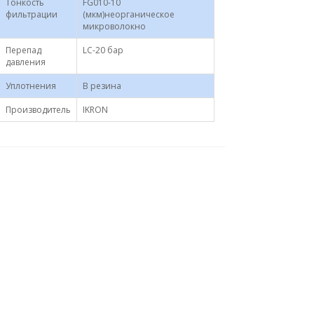
Тонкость
FG010-10
фильтрации
(мкм)неорганическое
микроволокно
Перепад
LC-20 бар
давления
Уплотнения
B резина
Производитель
IKRON