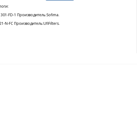
логи:
301-FD-1 Производитель:Sofima.
21-N-FC Производитель:UfiFilters.