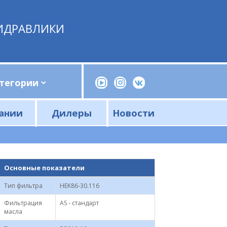
ИДРАВЛИКИ
ании
Дилеры
Новости
Прессы, трубогибы, шприцы, ручные насосы
Напорные фильтры и фильтроэлементы
Сливные фильтры и фильтроэлементы
Основные показатели
Тип фильтра
HEK86-30.116
Фильтрация
AS - стандарт
масла