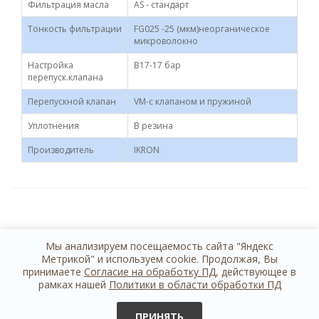
Фильтрация масла
AS - стандарт
Тонкость фильтрации
FG025 -25 (мкм)неорганическое
микроволокно
Настройка
B17-17 бар
перепуск.клапана
Перепускной клапан
VM-с клапаном и пружиной
Уплотнения
B резина
Производитель
IKRON
Мы анализируем посещаемость сайта "Яндекс
Метрикой" и используем cookie. Продолжая, Вы
принимаете
Согласие на обработку ПД
, действующее в
рамках нашей
Политики в области обработки ПД
+7 812 614 44 24
обратная связь
ПРИНЯТЬ