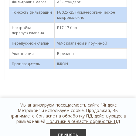
Фильтрация масла
AS - стандарт
Тонкость фильтрации
FG025 -25 (мкм)неорганическое
микроволокно
Настройка
B17-17 бар
перепуск.клапана
Перепускной клапан
VM-с клапаном и пружиной
Уплотнения
B резина
Производитель
IKRON
Мы анализируем посещаемость сайта "Яндекс
Метрикой" и используем cookie. Продолжая, Вы
принимаете
Согласие на обработку ПД
, действующее в
рамках нашей
Политики в области обработки ПД
+7 812 614 44 24
обратная связь
ПРИНЯТЬ