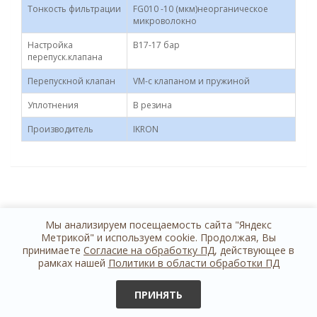
Тонкость фильтрации
FG010 -10 (мкм)неорганическое
микроволокно
Настройка
B17-17 бар
перепуск.клапана
Перепускной клапан
VM-с клапаном и пружиной
Уплотнения
B резина
Производитель
IKRON
Мы анализируем посещаемость сайта "Яндекс
Метрикой" и используем cookie. Продолжая, Вы
принимаете
Согласие на обработку ПД
, действующее в
рамках нашей
Политики в области обработки ПД
+7 812 614 44 24
обратная связь
ПРИНЯТЬ