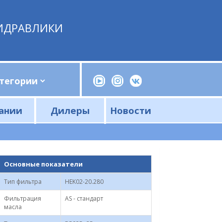
ИДРАВЛИКИ
ании
Дилеры
Новости
Прессы, трубогибы, шприцы, ручные насосы
Напорные фильтры и фильтроэлементы
Сливные фильтры и фильтроэлементы
Основные показатели
Тип фильтра
HEK02-20.280
Фильтрация
AS - стандарт
масла