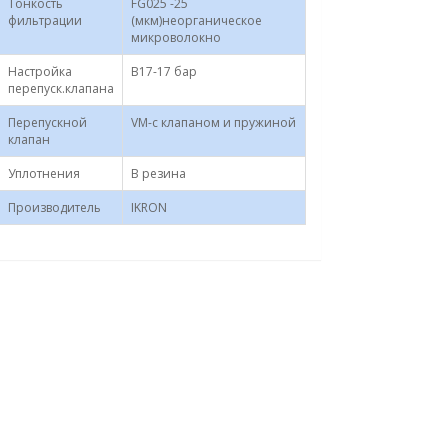
Тонкость
FG025 -25
фильтрации
(мкм)неорганическое
микроволокно
Настройка
B17-17 бар
перепуск.клапана
Перепускной
VM-с клапаном и пружиной
клапан
Уплотнения
B резина
Производитель
IKRON