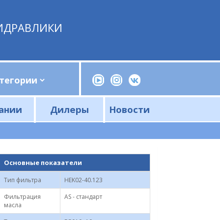
ИДРАВЛИКИ
ании
Дилеры
Новости
Прессы, трубогибы, шприцы, ручные насосы
Напорные фильтры и фильтроэлементы
Сливные фильтры и фильтроэлементы
Основные показатели
Тип фильтра
HEK02-40.123
Фильтрация
AS - стандарт
масла