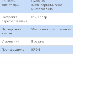
Тонкость
FG010 -10
фильтрации
(мкм)неорганическое
микроволокно
Настройка
B17-17 бар
перепуск.клапана
Перепускной
VM-с клапаном и пружиной
клапан
Уплотнения
B резина
Производитель
IKRON