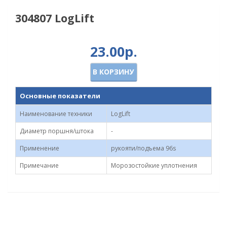
304807 LogLift
23.00р.
В КОРЗИНУ
Основные показатели
Наименование техники
LogLift
Диаметр поршня/штока
-
Применение
рукояти/подъема 96s
Примечание
Морозостойкие уплотнения