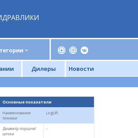
ИДРАВЛИКИ
ании
Дилеры
Новости
Прессы, трубогибы, шприцы, ручные насосы
Напорные фильтры и фильтроэлементы
Сливные фильтры и фильтроэлементы
Основные показатели
Наименование
LogLift
техники
Диаметр поршня/
-
штока