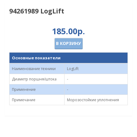
94261989 LogLift
185.00р.
В КОРЗИНУ
Основные показатели
Наименование техники
LogLift
Диаметр поршня/штока
-
Применение
-
Примечание
Морозостойкие уплотнения