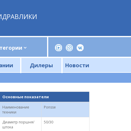
ИДРАВЛИКИ
ании
Дилеры
Новости
Прессы, трубогибы, шприцы, ручные насосы
Напорные фильтры и фильтроэлементы
Сливные фильтры и фильтроэлементы
Основные показатели
Наименование
Ponsse
техники
Диаметр поршня/
50/30
штока