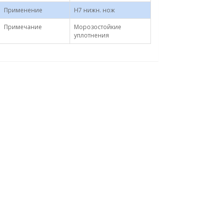
Применение
Н7 нижн. нож
Примечание
Морозостойкие
уплотнения