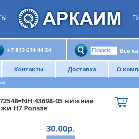
ТЫ
Г
+7 812 614 44 24
Контакты
Доставка
О комп
для мобильной техники. 12/24В
ладители для промышленной гидравлики. 220/380В
дравлического масла и водяное охлаждение
щие для изготовления радиаторов (соты, профили, втулки)
ие: Вентиляторы, диффузоры, термореле
серии AF и KY, до 700 л/мин (Китай)
изводителей маслоохладителей
адители взрывозащищённые
ций по ТЗ заказчика
гаты: силовые и перекачивающие
сверхвысокого давления 700 бар
Измерительные средства и комплектующие
Манометры, вакуумметры и комплектующие
sse
72548=NH 43698-05 нижние
0
жи Н7 Ponsse
30.00р.